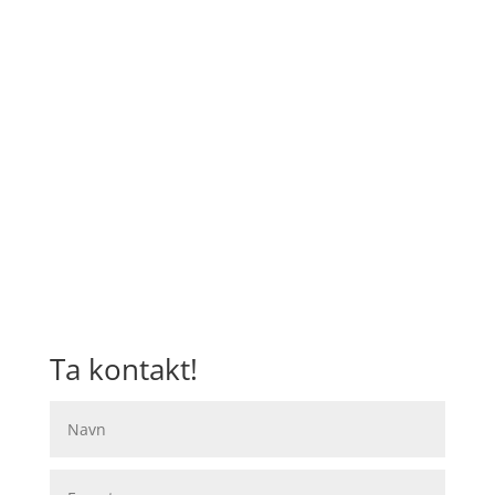
Gjerdalen Kjøleservice

Gudbrandsdalsvegen 207,
2619 Lillehammer
+47 900 87 246

marius@gjerdalen-ks.no

Ta kontakt!